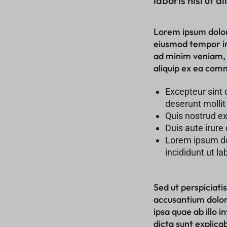
laboris nisi ut 
Sale
Air Freshners
STORE
Perfume Wax
Lorem ipsum dolor 
eiusmod tempor in
Humidifiers
ad minim veniam, q
aliquip ex ea co
Sale
Excepteur sint 
deserunt mollit
Quis nostrud exe
Duis aute irure 
Lorem ipsum dol
incididunt ut l
Sed ut perspiciati
accusantium dolo
ipsa quae ab illo 
dicta sunt explic