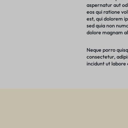
aspernatur aut odi
eos qui ratione v
est, qui dolorem ip
sed quia non numq
dolore magnam al
Neque porro quisq
consectetur, adip
incidunt ut labor