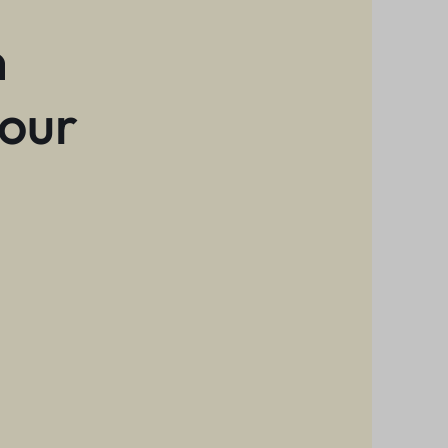
n
 our