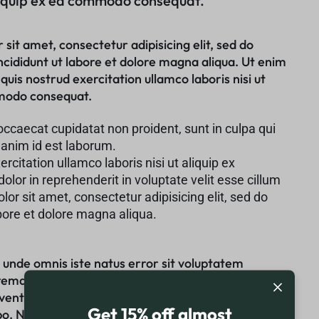
aliquip ex ea commodo consequat.
sit amet, consectetur adipisicing elit, sed do
cididunt ut labore et dolore magna aliqua. Ut enim
uis nostrud exercitation ullamco laboris nisi ut
mmodo consequat.
occaecat cupidatat non proident, sunt in culpa qui
 anim id est laborum.
rcitation ullamco laboris nisi ut aliquip ex
dolor in reprehenderit in voluptate velit esse cillum
or sit amet, consectetur adipisicing elit, sed do
abore et dolore magna aliqua.
s unde omnis iste natus error sit voluptatem
remque laudantium, totam rem aperiam, eaque
inventore veritatis et quasi architecto beatae vitae
Get 15% off almost
abo. Nemo enim ipsam voluptatem quia voluptas sit