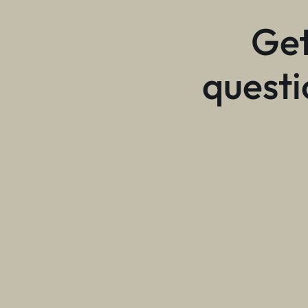
Get
questi