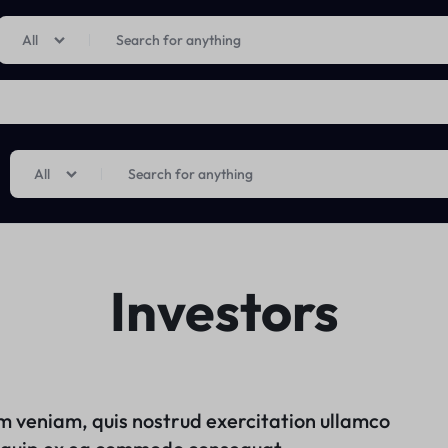
Limited Time Only: Up to 60% off on Imprted Perfume
Shop Now
All
All
Investors
m veniam, quis nostrud exercitation ullamco